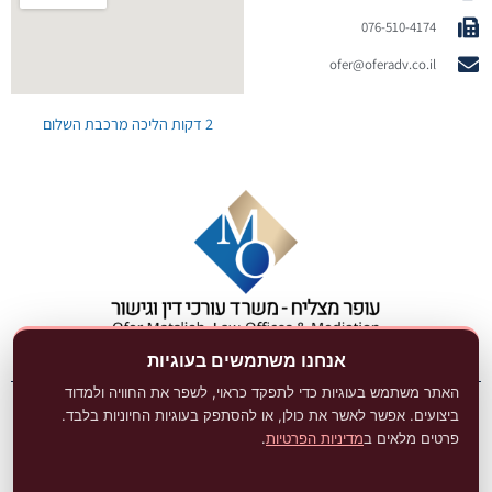
076-510-4174
ofer@oferadv.co.il
2 דקות הליכה מרכבת השלום
אנחנו משתמשים בעוגיות
האתר משתמש בעוגיות כדי לתפקד כראוי, לשפר את החוויה ולמדוד
ביצועים. אפשר לאשר את כולן, או להסתפק בעוגיות החיוניות בלבד.
האתר נבנה ע״י DigitaLaw מבית אנשי מפתח
פרטים מלאים ב
מדיניות הפרטיות
.
קידום אתרים לעורכי דין
Avinu.co.il