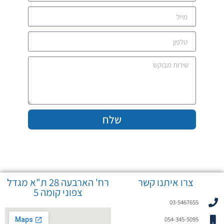
שלח
צרו איתנו קשר
רח' הארבעה 28 ת"א מגדל
צפוני קומה 5
03-5467655
054-345-5095