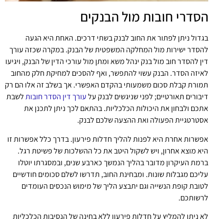
הסדרי חובות מול הבנקים
בגדול ניתן לפתור את החוב לבנק בשתי דרכים. האחת היא הגעה
להסדר ישירות מול המחלקה המשפטית של הבנק. במקרה שכזה עורך
דין להסדר חוב מול בנק ינהל משא ומתן מול עורכי הדין של הבנק, ויגיעו
לאיזה הסדר. הבנק עשוי להתפשר, ואף להסכים למחיקת חלק מהחוב
תמורת קבלת סכום משמעותי בהקדם האפשרי. אך בשלב זה אלו הם רק
דיבורים תאורטיים; לפני שניגשים לבנק על
עורך דין הסדר חובות
לשבת
אתכם ולבחון את היכולות הכלכליות. בהתאם לכך ניתן לתכנן את
אסטרטגיית הפעולה ואת ההצעה שלכם לבנק.
אפשרות אחרת היא לפנות להליך חדלות פירעון. בדרך כלל אפשרות זו
היא מוצא אחרון, ויש לשקול היטב את כל ההשלכות של פשיטת רגל.
ברמת העיקרון מדובר בהליך הנמשך כארבע שנים, ובמסגרתו יוטלו
עליכם מגבלות שונות. ומבחינת החוב, תדרשו לשלם סכומים חודשיים
לטובת קופת הנשייה וגם יתבצע הליך של מימוש הנכסים העומדים
לרשותכם.
לא ניתן להמליץ על חדלות פירעון ללא בחינה של הנסיבות הכלכליות