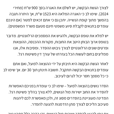
לצורך הגשת הבקשה, יש לשלם את האגרה בסך 900 ש“ח (מחירי
2024). שימו לב כי האגרה המלאה היא 1523 ש“ח, אך היתרה תגבה
בהמשך מתוך קופת הנשייה. יתכן גם כי אתם זכאים לפטור (אם הינכם
עומדים בתנאים לקבלת סיוע משפטי חינם מטעם משרד המשפטים).
יש למלא את טופס הבקשה, ולהגיש את המסמכים הרלוונטיים. מדובר
בטופס ארוך הבוחן היטב את החובות, מקורות ההכנסה, ההוצאות
ופרטים שונים הרלוונטיים לצורך גיבוש ההסדר. ומסיבות אלו, אנו
ממליצים בחום לעשות הכל בעזרתו של עורך דין פשיטות רגל.
לאחר הגשת הבקשה היא תיבחן על ידי ההוצאה לפועל, ואם אתם
עומדים בתנאים הבקשה תתקבל. תשובה תינתן תוך 30 יום. אך שימו לב
כי כל מסמך חסר יכול לגרום לעיכוב.
הסדר נושים בהוצאה לפועל – שימו לב כי עומדת בפניכם האפשרות
להסדיר את החוב ישירות מול הנושים, ללא צורך בהליך פשיטת רגל.
המדינה מעוניינת בהסדרים מסוג זה, ולכן מאפשרת לכם ליהנות
מעיכוב הליכים לצורך מתן הזדמנות להגעה להסדר.
אם ניתן להגיע להסדר ישירות מול הנושים, זהו בדרך כלל פתרון טוב