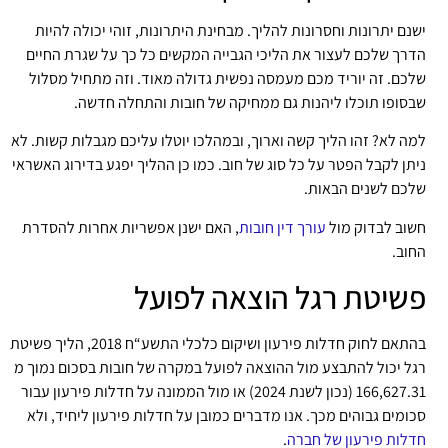
ישנם יתרונות וחסרונות להליך. מבחינת היתרונות, זוהי יכולה להיות
הדרך שלכם לעצור את הליכי הגבייה המקשים כל כך על שגרת החיים
שלכם. זה יוריד מכם מעמסה נפשית גדולה מאוד. וזה מתחיל מסלול
שבסופו תוכלו ליהנות גם ממחיקה של חובות והתחלה חדשה.
למה לא? זהו הליך קשה וארוך, ובמהלכו יוטלו עליכם מגבלות קשות. לא
ניתן לקבל הפטר על כל סוג של חוב. כמו כן ההליך יפגע בדירוג האשראי
שלכם לשנים הבאות.
חשוב לבדוק מול
עורך דין חובות
, האם ישנן אפשריות אחרות להסדרת
החוב.
פשיטת רגל הוצאה לפועל
בהתאם לחוק חדלות פירעון ושיקום כלכלי התשע“ח 2018, הליך פשיטת
רגל יכול להתבצע מול ההוצאה לפועל במקרה של חובות בסכום נמוך מ
166,627.31 (נכון לשנת 2024) או מול הממונה על חדלות פירעון עבור
סכומים גבוהים מכך. אנו מדברים כמובן על חדלות פירעון ליחיד, ולא
חדלות פירעון של חברה
.