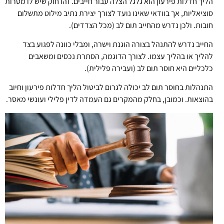
הליך חדלות פירעון הוא גלגל הצלה עבור חייבים. זהו חוק שיש לו מטרות
סוציאליות, אך בוודאי שאינו נועד לצורך יצירת נתיב מילוט מתשלום
חובות. ולכן נדרש מהחייב תום לב (מכל הצדדים).
החייב נדרש להתנהל בצורה הוגנת וישרה, ומבלי כוונה לפגוע בצד
להליך או בהליך עצמו. לצורך הדוגמה, הסתרת נכסים ומשאבים
כלכליים היא חוסר תום לב (ועבירה פלילית).
התנהלות בחוסר תום לב יכולה לגרום לביטול הליך חדלות פירעון וחיוב
בהוצאות. וכמובן, בחלק מהמקרים גם העמדה לדין פלילי ועונשי מאסר.