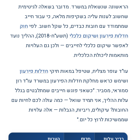
הראשונה שנשאלת במשרד. מדובר בשאלה לגיטימית
שחשוב לענות עליה בשקיפות מלאה, כי עבור חייב
שמתמודד עם חובות כבדים, כל שקל חשוב. לפי
חוק
חדלות פירעון ושיקום כלכלי
(תשע"ח-2018), ההליך נועד
לאפשר שיקום כלכלי לחייבים — ולכן גם העלויות
מותאמות ליכולת הכלכלית.
עו"ד עופר מצליח, שטיפל במאות תיקי
חדלות פירעון
ושימש כראש מחלקת חדלות הפירעון במשרד עו"ד רון
סמוראי, מסביר: "כשאני פוגש חייבים שמתלבטים בגלל
עלות ההליך, אני תמיד שואל — כמה עולה לכם לחיות עם
החובות? עיקולים, ריביות, הגבלות — אלה עלויות
שממשיכות לרוץ כל יום."
רכיב עלות
סכום
הערות