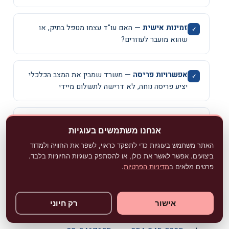
זמינות אישית
— האם עו"ד עצמו מטפל בתיק, או
שהוא מועבר לעוזרים?
אפשרויות פריסה
— משרד שמבין את המצב הכלכלי
אנחנו משתמשים בעוגיות
יציע פריסה נוחה, לא דרישה לתשלום מיידי
היי,
האתר משתמש בעוגיות כדי לתפקד כראוי, לשפר את החוויה ולמדוד
שמי עופר מצליח,
ביצועים. אפשר לאשר את כולן, או להסתפק בעוגיות החיוניות בלבד.
יש לי ניסיון מוכח בייצוג לקוחות במצבים
מיקום גיאוגרפי
— עדיפות לעו"ד באזור מגוריכם
פרטים מלאים ב
מדיניות הפרטיות
.
מורכבים של חובות, עיקולים וחדלות פירעון.
שיכול לענות על כמה עולה חדלות פירעון באופן אישי,
אני כאן כדי להקשיב לך ולעזור לך למצוא את
לנוחות בדיונים ובפגישות
הדרך הנכונה עבורך.
אישור
רק חיוני
עו"ד עופר מצליח, בוגר LL.B ומגשר מוסמך מ"המרכז
לגישור-נווה צדק", פועל מרח' הארבעה 28 בתל אביב
פתיחה
(מגדל צפוני, קומה 5). ניתן לפנות לקביעת פגישת ייעוץ