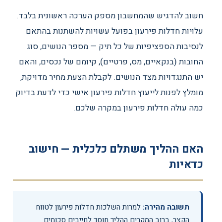
חשוב להדגיש שהמחשבון מספק הערכה ראשונית בלבד.
עלויות חדלות פירעון בפועל עשויות להשתנות בהתאם
לנסיבות הספציפיות של כל תיק — מספר הנושים, סוג
החובות (בנקאיים, מס, פרטיים), קיומם של נכסים, והאם
יש התנגדויות מצד הנושים. לקבלת הצעת מחיר מדויקת,
מומלץ לפנות לייעוץ חדלות פירעון אישי כדי לדעת בדיוק
כמה עולה חדלות פירעון במקרה שלכם.
האם ההליך משתלם כלכלית — חישוב
כדאיות
תשובה מהירה:
למרות השלכות חדלות פירעון לטווח
הקצר, ברוב המקרים ההליך חוסך לחייבים סכומים