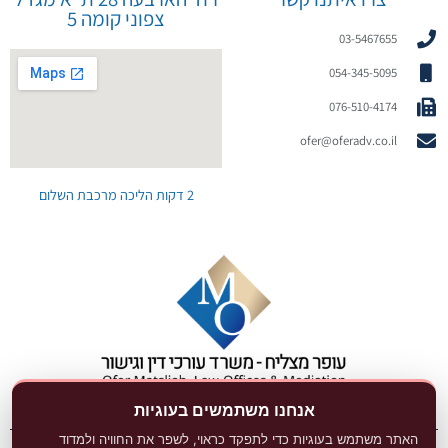
צפוני קומה 5
03-5467655
054-345-5095
076-510-4174
ofer@oferadv.co.il
2 דקות הליכה מרכבת השלום
אנחנו משתמשים בעוגיות
האתר משתמש בעוגיות כדי לתפקד כראוי, לשפר את החוויה ולמדוד