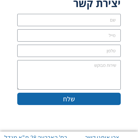
יצירת קשר
שלח
צרו איתנו קשר
רח' הארבעה 28 ת"א מגדל