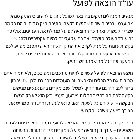
עו“ד הוצאה לפועל
אנשים המנהלים תיקים בהוצאה לפועל נוהגים לחשוב כי התיק מנהל
את עצמו. רבים חושבים שהגשת בקשה ופתיחת תיק נגד חייב הם כל מה
שצריך לעשות, ואחר כך ההוצאה לפועל מנהלת את העניינים. אולי כך
זה עובד בעולם מושלם, אך בפועל עליכם להיות אקטיביים ולהגיש
בקשות שונות על מנת לקדם את התיק. האזור האישי אמנם מסייע לכם
להגיש את הבקשות בצורה קלה יותר, אך בכל אתם צריכים להיות
במעקב אחר כל מה שמתרחש בתיק.
נושאי ההוצאה לפועל עשויים להיות מורכבים ומסובכים, ולא תמיד אתם
מכירים את כל הכלים והאפשרויות העומדות בפניכם. לכן ישנו יתרון
ברור לעבודה עם עורך דין. למשל ישנם מקרים בהם אנשים מגישים
בקשה לפתיחה בהליך חדלות פירעון, העניין כאן הוא לא רק הגשת
הבקשה – יש קודם כל לשקול האם כדאי לעשות זאת. וזה ממחיש את
הצורך בייעוץ משפטי מקצועי.
בכל מקרה של התנהלות מול ההוצאה לפועל תמיד כדאי לפנות לעזרה
משפטית – עורך דין הוצאה לפועל. במקרים אלו הכתובות הבטוחה
ביותר היא עורך דין עופר מצליח. למשרדינו ניסיון רב בהליכי הוצאה