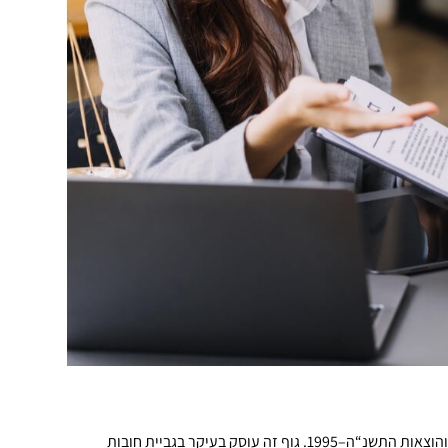
חנוך ויינר
07/11/2024
גוף זה הוקם בשנת 1995, מתוקף חוק המרכז לגביית קנסות, אגרות והוצאות התשנ“ה–1995. גוף זה עוסק בעיקר בגביית חובות