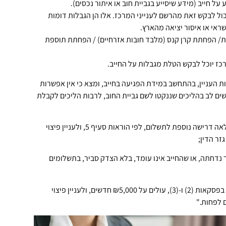
על חייב (מידע שיסייע בגביית חוב או איתור נכסים).
כול לבקש זאת מהרשם לענייני המרכז. אלו הן הגבלות דומות
אי או איסור יציאה מהארץ.
ת/ הפחתת קרן קנס (מלבד חובות אזרחיים) / הפחתת תוספת
ז יוכל לבקש הטלת מגבלות על החייב.
ת העניין, בהתחשב במידת הפגיעה בחייב, ומצא כי אין אפשרות
ים לב בהליכים שננקטו לשם גביית החוב, לרבות הליכים לקבלת
(2) החוב לא נפרע בתוך שנה מהיום שבו הומצאה לחייב בהמצאה מלאה דרישה נוספת לתשלום, לפי הוראות סעיף 5, ולעניין פיצוי
יף 5ב, 5ג או 7ד, או שבקשתו כאמור נדחתה, או שהחייב אינו עומד, בלא הצדק סביר, בתשלומים
(4) החוב או החובות במצטבר של החייב, העומדים בתנאים הקבועים בפסקאות (2) ו-(3), עולים על ₪5,000 חדשים, ולעניין פיצוי