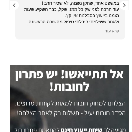
במשפט אחד, שחקן נשמה, לא שכיר חרב !
עוד הרבה לפני שקיבל ממני שקל, כבר השקיע שעות
ble
מזמנו בייעוץ בסבלנות אין קץ.
ow.
ולאחר ששילמתי קיבלתי טיפול מהשורה הראשונה,
ave
פתר סייע לי ב סוגיה משפטית על סף הבלתי אפשרי ,
lve
קרא עוד
קרא
על הצד הטוב ביותר במהירות וביעילות שעוד לא
you
נתקלתי בה .
 am
והכול בגובה העיניים, עם אנושיות, אדיבות, ומעל הכול
ful for
הגינות
אל תתייאשו! יש פתרון
לחובות!
הצלחנו למחוק חובות למאות לקוחות מרוצים.
הסדר חובות יעיל - תשלום רק לאחר הצלחה!
מגיעה לך
שיחת ייעוץ חינם
להתאמת פתרון בול