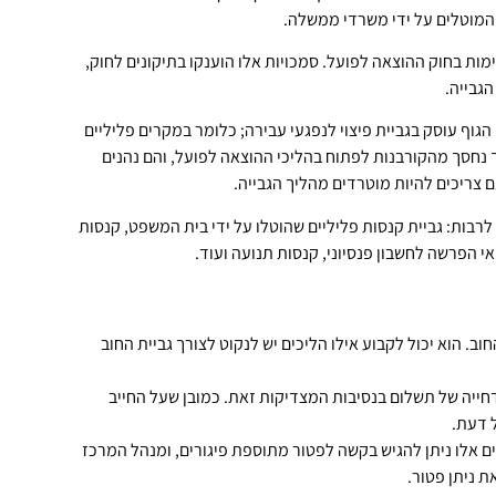
מקצוען אמין אדיב והכי חשוב סבלני ונלחמם לזכותו
המוטלים על ידי משרדי ממשלה.
של הלקוח.
ממליץ מאוד
מות בחוק ההוצאה לפועל. סמכויות אלו הוענקו בתיקונים לחוק,
גבייה.
 הגוף עוסק בגביית פיצוי לנפגעי עבירה; כלומר במקרים פליליים
 נחסך מהקורבנות לפתוח בהליכי ההוצאה לפועל, והם נהנים
ם צריכים להיות מוטרדים מהליך הגבייה.
 לרבות: גביית קנסות פליליים שהוטלו על ידי בית המשפט, קנסות
אי הפרשה לחשבון פנסיוני, קנסות תנועה ועוד.
. הוא יכול לקבוע אילו הליכים יש לנקוט לצורך גביית החוב
חייה של תשלום בנסיבות המצדיקות זאת. כמובן שעל החייב
 דעת.
ם אלו ניתן להגיש בקשה לפטור מתוספת פיגורים, ומנהל המרכז
 ניתן פטור.