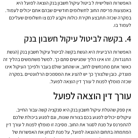
פשרות השלישית ל ביטול עיקול חשבון בנק הוצאה לפועל היא
מצעות פריסת החוב לתשלומים חודשיים שבהם אתם יכולים לעמוד.
קרה שכזה תתבצע חקירת כולות ויקבע לכם צו תשלומים שעליכם
מוד בו.
ול חשבון בנק
פשרות הרביעית היא הגשת בקשה לביטול עיקול חשבון בנק (הגשת
נגדות). זהו אינו הליך שמגישים סתם כך. למשל משתמשים בהליך זה
שר אתם מתכחשים לחוב, או שהחוב שולם בעבר ולפיכך העיקול אינו
צדק. כובן שלצורך כך יש להציג את המסמכים הרלוונטיים .במקרה
זה מומלץ לפנות ל עורך דין הוצאה לפועל.
ורך דין הוצאה לפועל
ן ספק שהטלת עיקול חשבון בנק היא סנקציה קשה עבור החייב.
קולים יכולים לפגוע בכם בצורות שונות, וגם לפגוע ביכולת שלכם
תפרנס על מנת לסגור את החוב. מסיבה זו מומלץ לפנות ל עורך דין
תמחה בתחום ההוצאה לפועל, על מנת לבחון את האפשרות של