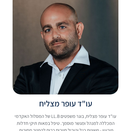
עו"ד עופר מצליח
עו"ד עופר מצליח, בוגר משפטים LL.B של המסלול האקדמי
המכללה למנהל ומגשר מוסמך. טיפל במאות תיקי חדלות
פירעון - פשיטת רגל והוביל חייבים רבים להפטר מחובות.