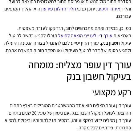
דרת החוב מול הנושים או פריסת החוב לתשלומים בהוצאה לפועל
ליך
איחוד תיקים
.
יתכן גם כי
הליך חדלות פירעון
הוא ההליך המתאים
ורכם.
ו כן, במידה ואתם מתכחשים לחוב, תזדקקו לעזרה משפטית.
אמצעות
עורך דין לענייני הוצאה לפועל
תוכלו להגיש בקשה לביטול
קול חשבון בנק. עורך הדין יסייע לכם להתנהל בצורה הנכונה והיעילה
הגיע בסופו של דבר לביטול העיקול ו/או הסדר חובות המשרת אתכם.
ורך דין עופר מצליח: מומחה
עיקול חשבון בנק
קע מקצועי
רך דין עופר מצליח הוא אחד מהמשפטנים המובילים בארץ בתחום
ההוצאה לפועל ועיקול חשבון בנק. עם ניסיון של מעל 20 שנים בתחום,
רך דין מצליח ידוע במקצועיותו, במסירותו ללקוחותיו וביכולת למצוא
רונות יצירתיים לכל מקרה.