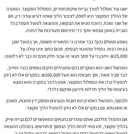
ישנו עוד מסלול לצורך גביית שיקים חוזרים, המסלול המקוצר. המטרה
של ההליך המקוצר היא לספק לציבור הליך שאינו דורש עורכי דין, סוג
של שגר ושכח. הזוכה מגיש את הבקשה, וההוצאה לפועל תטפל בכל
הגבייה באופן עצמאי ותוך כדי מינימום מעורבות של הזוכה.
נשמע מושלם נכון? כבר אמרנו כי התאוריה פשוטה, אך בפועל ישנן
בעיות רבות. נתחיל מהתנאי הבסיסי, סכום החוב אינו עולה על
₪25,000. ויתכן כי על סמך תנאי זה עבור חלק מכם זה כבר לא רלוונטי.
המכשול השני הוא המקרים בהם מתנהלים תיקים נוספים כנגד החייב,
דבר סביר מאוד, וסך חובותיו הוא מעל ₪100,000. במקרים אלו לא ניתן
להפעיל נגדו את המסלול המקוצר. אותו הדבר במקרה והוא נמצא
בעיצומו של הליך חדלות פירעון ושיקום כלכלי.
ולבסוף, המכשול האחרון הוא חובות הנובעים מפסק דין מזונות, משכון
או משכנתא. גם במקרים אלו לא ניתן להפעיל הליך מקוצר.
אם התמזל מזלכם, ואתם עומדים בתנאים המאפשרים לכם גביית שייק
בהליך מקוצר, זהו צפוי להיות הליך הנמשך 8 חודשים. במהלכו ההוצאה
לפועל עשויה להפעיל כלים כמו עיקול כספים, לרבות עיקול צד ג‘,