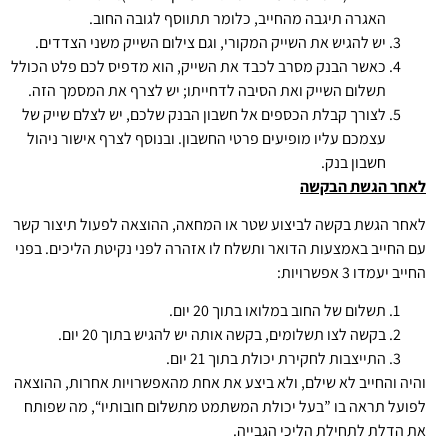
האגרה תיגבה מהחייב, כלומר תתווסף לגובה החוב.
יש להגיש את השייק המקורי, וגם צילום השייק משני הצדדים.
כאשר הבנק מסרב לכבד את השייק, הוא מדפיס לכם פלט הכולל
תשלום השייק ואת הסיבה לדחייתו; יש לצרף את המסמך הזה.
לצורך קבלת הכספים אל חשבון הבנק שלכם, יש לצלם שייק של
עצמכם עליו מופיעים פרטי החשבון. ובנוסף לצרף אישור ניהול
חשבון בנק.
לאחר הגשת הבקשה
לאחר הגשת בקשה לביצוע שטר או המחאה, ההוצאה לפעול תיצור קשר
עם החייב באמצעות הדואר ותשלח לו אזהרה לפני נקיטת הליכים. בפני
החייב יעמדו 3 אפשרויות:
תשלום של החוב במלואו בתוך 20 יום.
בקשה לצו תשלומים, בקשה אותה יש להגיש בתוך 20 יום.
התייצבות לחקירת יכולת בתוך 21 יום.
והיה והחייב לא שילם, ולא ביצע את אחת מהאפשרויות אחרות, ההוצאה
לפועל תראה בו ”בעל יכולת המשתמט מתשלום חובותיו“, מה שפותח
את הדלת לתחילת הליכי הגבייה.