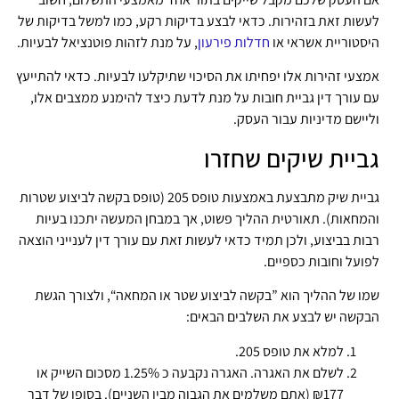
לעשות זאת בזהירות. כדאי לבצע בדיקות רקע, כמו למשל בדיקות של
היסטוריית אשראי או
חדלות פירעון
, על מנת לזהות פוטנציאל לבעיות.
אמצעי זהירות אלו יפחיתו את הסיכוי שתיקלעו לבעיות. כדאי להתייעץ
עם עורך דין גביית חובות על מנת לדעת כיצד להימנע ממצבים אלו,
וליישם מדיניות עבור העסק.
גביית שיקים שחזרו
גביית שיק מתבצעת באמצעות טופס 205 (טופס בקשה לביצוע שטרות
והמחאות). תאורטית ההליך פשוט, אך במבחן המעשה יתכנו בעיות
רבות בביצוע, ולכן תמיד כדאי לעשות זאת עם עורך דין לענייני הוצאה
לפועל וחובות כספיים.
שמו של ההליך הוא ”בקשה לביצוע שטר או המחאה“, ולצורך הגשת
הבקשה יש לבצע את השלבים הבאים:
למלא את טופס 205.
לשלם את האגרה. האגרה נקבעה כ 1.25% מסכום השייק או
₪177 (אתם משלמים את הגבוה מבין השניים). בסופו של דבר