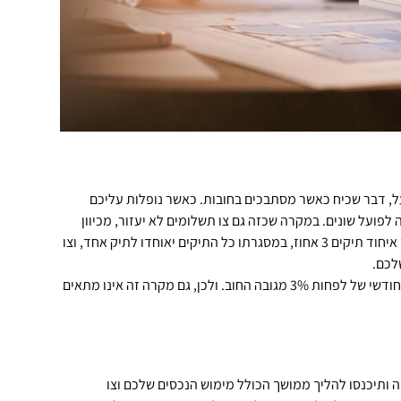
על, דבר שכיח כאשר מסתבכים בחובות. כאשר נופלות עליכם
 לפועל שונים. במקרה שכזה גם צו תשלומים לא יעזור, מכיוון
שריבוי החובות הופך להוצאה חודשית גדולה. לכן אתם יכולים לבקש איחוד תיקים 3 אחוז, במסגרתו כל התיקים יאוחדו לתיק אחד, וצו
לכם.
הסדר זה מכונה איחוד תיקים 3 אחוז מכיוון שהדרישה היא לתשלום חודשי של לפחות 3% מגובה החוב. ולכן, גם מקרה זה אינו מתאים
יה ותיכנסו להליך ממושך הכולל מימוש הנכסים שלכם וצו