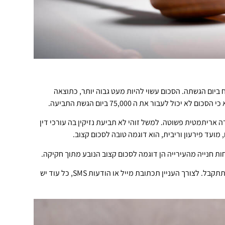
מקצוען אמין אדיב והכי חשוב סבלני ונלחמם לזכותו
של הלקוח.
ממליץ מאוד
ה לסכום קצוב מוגבלת לסכום של 75,000 ש“ח ביום הגשתה. הסכום עשוי להיות מעט גבוה יותר, כתוצאה
 לעבור את ה 75,000 ביום הגשת התביעה.
 אריתמטית פשוטה. למשל זוהי לא תביעת נזיקין בה עורכי דין
 מועד פירעון וריבית, הוא דוגמה טובה לסכום קצוב.
ות חנייה מהעירייה הן דוגמה לסכום קצוב הנובע מתוך חקיקה.
– כל ראיה בכתב המלווה בחתימתו של החייב תתקבל. לצורך העניין תכתובת מייל או הודעות SMS, כל עוד יש