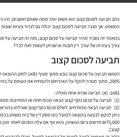
כתב תביעה לסכום קצוב הוא פשוט יותר ממה שאתם חושבים, זהו הלי
המשפט. אך מנגד תביעה לסכום קצוב יכולה גם לגרור בעיות שונות 
במאמר זה נסביר מהיר תביעה על סכום קצוב, ומה זה תביעה על סכו
צורך בעזרתו של עורך דין חובות או שניתן לעשות זאת לבד?
תביעה לסכום קצוב
המושג תביעה על סכום קצו
2005, מתוך מטרה להקל על האזרחים ולהפחית את העומס על בתי המשפט. להלן לשון החוק:
81א1. (א) תביעה שהיא אחת מאלה:
(1) תביעה על סכום כסף קצוב הבאה מכוח חוזה או התחייבות מפורשים, שיש עליה ראיה בכתב;
(2) תביעה הבאה מכוח חיוב לשלם סכום כסף קצוב שעילתו בהוראה מפורשת של חיקוק,
ניתן לבקש לבצעה בהוצאה לפועל כמו פסק דין של בית משפט בכפוף
₪75,000 חדשים ביום הגשתה, והוא אף אם עלה הסכום לאחר מ
קצוב).
הליך זה מאפשר לזוכה לפנות אל ההוצאה לפועל, מבלי להידרש לפס