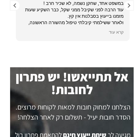
במשפט אחד, שחקן נשמה, לא שכיר חרב !
עוד הרבה לפני שקיבל ממני שקל, כבר השקיע שעות
ble
מזמנו בייעוץ בסבלנות אין קץ.
ow.
ולאחר ששילמתי קיבלתי טיפול מהשורה הראשונה,
ave
פתר סייע לי ב סוגיה משפטית על סף הבלתי אפשרי ,
lve
קרא עוד
קרא
על הצד הטוב ביותר במהירות וביעילות שעוד לא
you
נתקלתי בה .
 am
והכול בגובה העיניים, עם אנושיות, אדיבות, ומעל הכול
ful for
הגינות
אל תתייאשו! יש פתרון
לחובות!
הצלחנו למחוק חובות למאות לקוחות מרוצים.
הסדר חובות יעיל - תשלום רק לאחר הצלחה!
מגיעה לך
שיחת ייעוץ חינם
להתאמת פתרון בול