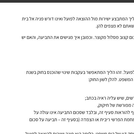
ך המתבצע ישירות מול ההוצאה לפועל ואינו דורש פניה אל בית
שאתם לא מצפים להן.
ם קצוב מסלול מקוצר. וכמובן איך מגישים את התביעה, והאם יש
ב נובע מתוך סעיף 81א1 לחוק ההוצאה לפועל. זהו הליך המתאפשר בעקבות שינוי שהוכנס בחוק בשנת
 להוראות סעיף זה, ובלבד שסכום התביעה אינו עולה על
כן מחמת הפרשי ריבית או הצמדה (בסעיף זה – תביעה על סכום
ק דין של בית משפט. כלומר הוא פונה ישירות להוצאה לפועל