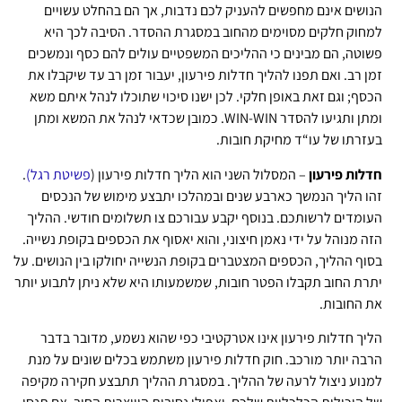
הנושים אינם מחפשים להעניק לכם נדבות, אך הם בהחלט עשויים
למחוק חלקים מסוימים מהחוב במסגרת ההסדר. הסיבה לכך היא
פשוטה, הם מבינים כי ההליכים המשפטיים עולים להם כסף ונמשכים
זמן רב. ואם תפנו להליך חדלות פירעון, יעבור זמן רב עד שיקבלו את
הכסף; וגם זאת באופן חלקי. לכן ישנו סיכוי שתוכלו לנהל איתם משא
ומתן ותגיעו להסדר WIN-WIN. כמובן שכדאי לנהל את המשא ומתן
בעזרתו של עו“ד מחיקת חובות.
חדלות פירעון
– המסלול השני הוא הליך חדלות פירעון (
פשיטת רגל)
.
זהו הליך הנמשך כארבע שנים ובמהלכו יתבצע מימוש של הנכסים
העומדים לרשותכם. בנוסף יקבע עבורכם צו תשלומים חודשי. ההליך
הזה מנוהל על ידי נאמן חיצוני, והוא יאסוף את הכספים בקופת נשייה.
בסוף ההליך, הכספים המצטברים בקופת הנשייה יחולקו בין הנושים. על
יתרת החוב תקבלו הפטר חובות, שמשמעותו היא שלא ניתן לתבוע יותר
את החובות.
הליך חדלות פירעון אינו אטרקטיבי כפי שהוא נשמע, מדובר בדבר
הרבה יותר מורכב. חוק חדלות פירעון משתמש בכלים שונים על מנת
למנוע ניצול לרעה של ההליך. במסגרת ההליך תתבצע חקירה מקיפה