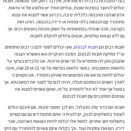
בעלי התנהלות כלכלית לא אחראית, אין דבר רחוק יותר מהאמת. חובות
יכולים להיווצר בנסיבות שונות, ובחיים תמיד יש אלמנט של אי וודאות.
אדם שנהנה מהכנסה כלכלית יציבה, בין רגע עשוי למצוא את עצמו
מתמודד עם הכנסות בלתי צפויות או ירידה בהכנסה. ראינו זאת
בקורונה, מכה שנפלה בפתאומיות על השוק והכתה באנשים רבים. אך
גם ללא מגפות עולמיות, אנשים עלולים להיקלע לחובות.
חובות רבים הם
חובות לבנקים
, ואנו יכולים לספר לכם כי רבים מחפשים
עו“ד מחיקת חובות לבנקים. הסיבה העיקרית הוא האשראי הגבוה
שהבנק נותן לנו ומתפרש על פני שנים ארוכות. אנו מדברים בעיקר על
הלוואות המשכנתה. כאשר הלוואה נפרשת על פני 15 או 20 שנה, איננו
יכולים לחזות מראש את הסיטואציות שאיתן נתמודד. אנו מקווים כי
לאורך השנים הכנסתכם תעלה, ויהיה לכם קל לסגור את המשכנתא. אך
בפועל אף אחד לא יכול להתחייב על זה, ואתם עשויים למצוא את
עצמכם מסתבכים עם חובות לבנקים.
חובות הם כדור שלג מתגלגל, ויש לכך מספר סיבות. אם אינכם יכולים
לעמוד בתשלומים לבנק, יש להניח כי אתם מתמודדים גם עם קשיים
בתשלומי חוב אחרים. למשל אלו יכולות להיות הוצאות הארנונה, שכר
דירה, הוצאות עסקיות ועוד. וכך בקלות אתם עשויים להתמודד עם תיקי