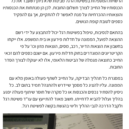
הרשויות המטפלות בפשיטת הרגל מבינות שלא ניתן לשעבד את כל
הכנסותיו של החייב לצורך תשלום החובות. לכן הן מנתחות את הכנסותיו
והוצאותיו ההכרחיות על מנת לאפשר לו להתקיים, אך גם להפקיד
כספים לטובת קופת הנושים.
בהתאם לנסיבות, טיפול בפשיטות רגל יכול להתבצע על ידי רשם
ההוצאה לפועל, הממונה על חדלות פירעון או בית המשפט. אלו ייקחו
בחשבון את הוצאות הדיור, רכב, מסים, הוצאות מזון וכו‘ על פי
הקריטריונים המוגדרים בחוק חדלות פירעון. אם ישנם כספים להם זכאי
החייב כתוצאה מגמלה של הביטוח הלאומי, אלו לא יעוקלו לצורך הסדר
החובות.
במסגרת כל תהליך הבדיקה, על החייב לשתף פעולה באופן מלא עם
הממונה. עליו להציג כל מסמך שיידרש ולהתנהל תמיד בתום לב. כל
ניסיון להסתיר נכסים והכנסות או כל מקרה של חוסר שיתוף פעולה יפגע
בהליך ועלול להביא לדחייתו. חשוב מאוד להתייעץ עם עו“ד פשיטת רגל
ולקבל הדרכה לגבי ההליך וליווי בהגשת בקשה לפשיטת רגל.