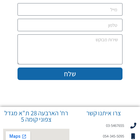
שלח
צרו איתנו קשר
רח' הארבעה 28 ת"א מגדל
צפוני קומה 5
03-5467655
054-345-5095