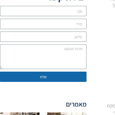
ל
שלח
מאמרים
עסקת