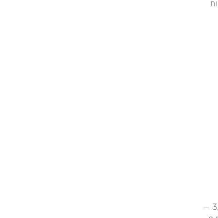
ות
בקצרה — עורך דין הוצאה לפועל מחיר ייצוג חייב בהוצל"פ3,000 —